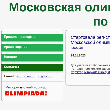
Московская оли
по
Правила проведения
Стартовала регист
Московской олимп
Архив заданий
Главная
24.11.2023
Новости
Для участия в отборочном 
Контакты
по праву необходимо зарег
http://reg.olimpiada.ru/regi
E-mail:
olimp.law.mgpu@list.ru