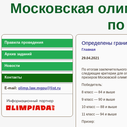
Московская оли
по
Правила проведения
Определены грани
Главная
Архив заданий
29.04.2021
Новости
По итогам заключительного
следующие критерии для о
Контакты
призеров Московской олимп
Победитель:
E-mail:
olimp.law.mgpu@list.ru
8 класс — 84 и выше
9 класс — 90 и выше
10 класс — 88 и выше
11 класс — 94 и выше
Призер: