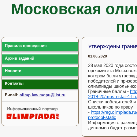
Московская оли
по
Правила проведения
Утверждены гран
01.06.2020
Архив заданий
28 мая 2020 года сост
оргкомитета Московск
Новости
котором были утвержд
победителей и призеро
Контакты
олимпиады школьников
Граничные баллы -
htt
E-mail:
olimp.law.mgpu@list.ru
2019-20/mosh-stat-4-fina
Списки победителей и
школьников по праву
-
https://reg.olimpiada.r
protocol-static
Информация о размещ
дипломов будет разме