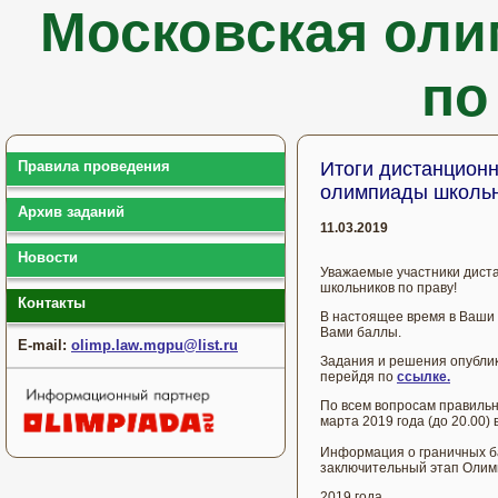
Московская оли
по
Правила проведения
Итоги дистанционн
олимпиады школьн
Архив заданий
11.03.2019
Новости
Уважаемые участники дист
школьников по праву!
Контакты
В настоящее время в Ваши
Вами баллы.
E-mail:
olimp.law.mgpu@list.ru
Задания и решения опублик
перейдя по
ссылке.
По всем вопросам правильн
марта 2019 года (до 20.00)
Информация о граничных б
заключительный этап Олим
2019 года.