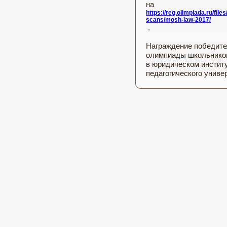
на
https://reg.olimpiada.ru/fi
scans/mosh-law-2017/
.
Награждение победите
олимпиады школьников 
в юридическом институ
педагогического униве