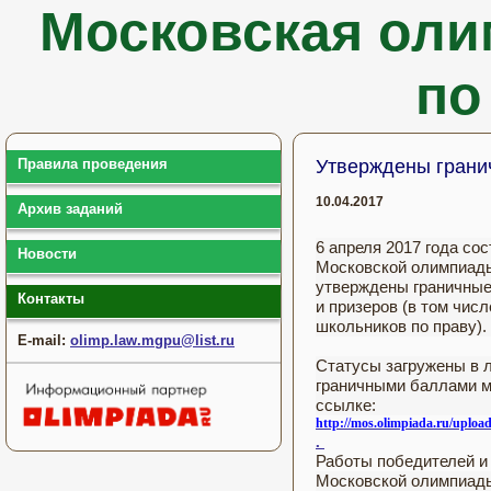
Московская оли
по
Правила проведения
Утверждены гран
10.04.2017
Архив заданий
6 апреля 2017 года со
Новости
Московской олимпиады
утверждены граничные
Контакты
и призеров (в том чи
школьников по праву).
E-mail:
olimp.law.mgpu@list.ru
Статусы загружены в 
граничными баллами м
ссылке:
http://mos.olimpiada.ru/upload/
.
Работы победителей и
Московской олимпиад